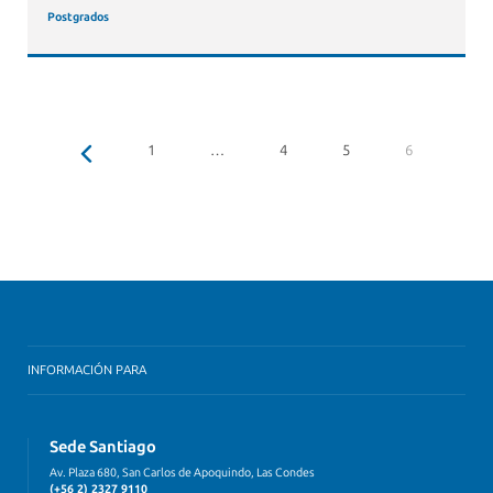
Postgrados
1
…
4
5
6
INFORMACIÓN PARA
Sede Santiago
Av. Plaza 680, San Carlos de Apoquindo, Las Condes
(+56 2) 2327 9110